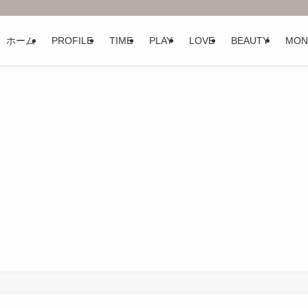
ホーム
PROFILE
TIME
PLAY
LOVE
BEAUTY
MON