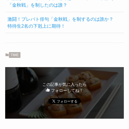
「金秋戦」を制したのは誰？
激闘！プレバト俳句「金秋戦」を制するのは誰か？
特待生2名の下剋上に期待！
TIME
この記事が気に入ったら
フォローしてね！