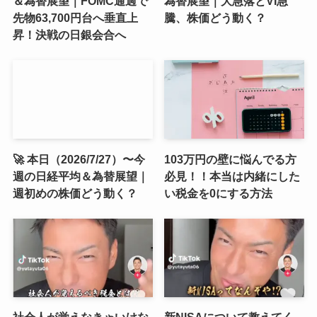
＆為替展望｜FOMC通過で
為替展望｜大急落とVI急
先物63,700円台へ垂直上
騰、株価どう動く？
昇！決戦の日銀会合へ
🚀 本日（2026/7/27）〜今
103万円の壁に悩んでる方
週の日経平均＆為替展望｜
必見！！本当は内緒にした
週初めの株価どう動く？
い税金を0にする方法