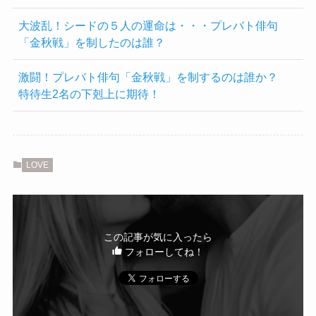
大波乱！シードの５人の運命は・・・プレバト俳句
「金秋戦」を制したのは誰？
激闘！プレバト俳句「金秋戦」を制するのは誰か？
特待生2名の下剋上に期待！
LOVE
この記事が気に入ったら
フォローしてね！