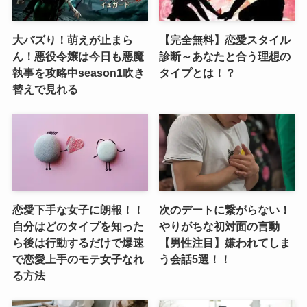
大バズり！萌えが止まら
【完全無料】恋愛スタイル
ん！悪役令嬢は今日も悪魔
診断～あなたと合う理想の
執事を攻略中season1吹き
タイプとは！？
替えで見れる
恋愛下手な女子に朗報！！
次のデートに繋がらない！
自分はどのタイプを知った
やりがちな初対面の言動
ら後は行動するだけで爆速
【男性注目】嫌われてしま
で恋愛上手のモテ女子なれ
う会話5選！！
る方法