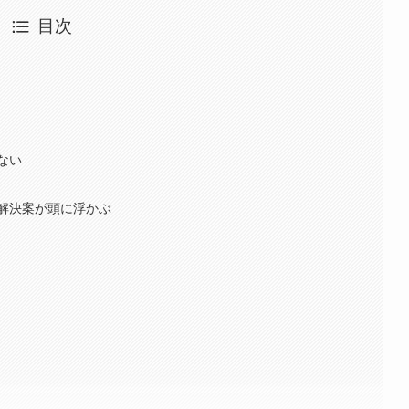
目次
ない
解決案が頭に浮かぶ