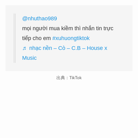
@nhuthao989
mọi người mua kiềm thì nhắn tin trực
tiếp cho em
#xuhuongtiktok
♬ nhạc nền – Cò – C.B – House x
Music
出典：TikTok