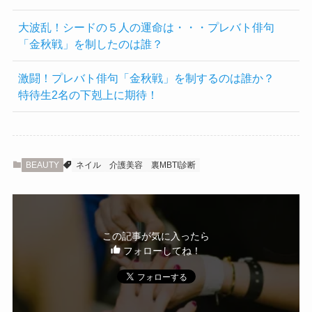
大波乱！シードの５人の運命は・・・プレバト俳句
「金秋戦」を制したのは誰？
激闘！プレバト俳句「金秋戦」を制するのは誰か？
特待生2名の下剋上に期待！
BEAUTY
ネイル
介護美容
裏MBTI診断
この記事が気に入ったら
フォローしてね！