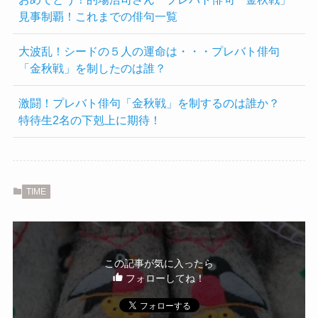
見事制覇！これまでの俳句一覧
大波乱！シードの５人の運命は・・・プレバト俳句
「金秋戦」を制したのは誰？
激闘！プレバト俳句「金秋戦」を制するのは誰か？
特待生2名の下剋上に期待！
TIME
この記事が気に入ったら
フォローしてね！