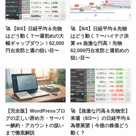
🚀 【8/4】日経平均＆先物
🚀 【8/4】日経平均＆先物
はどう動く？〜週初めの大
はどう動く？〜ハイテク決
幅ギャップダウン！62,000
算 vs 急激な円高！先物
円台攻防と週の狙い目〜
62,000円台攻防と週初めの
狙い目〜
【完全版】WordPressブロ
🚀 【急激な円高＆先物安】
グの正しい辞め方・サーバ
来週（8/3〜）の日経平均＆
ー解約・アカウントの扱い
為替展望｜今後の株価どう
まで徹底解説
動く？