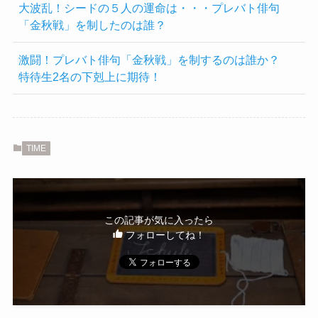
大波乱！シードの５人の運命は・・・プレバト俳句
「金秋戦」を制したのは誰？
激闘！プレバト俳句「金秋戦」を制するのは誰か？
特待生2名の下剋上に期待！
TIME
この記事が気に入ったら
フォローしてね！