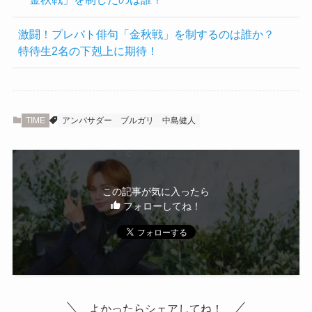
激闘！プレバト俳句「金秋戦」を制するのは誰か？
特待生2名の下剋上に期待！
TIME
アンバサダー
ブルガリ
中島健人
この記事が気に入ったら
フォローしてね！
よかったらシェアしてね！