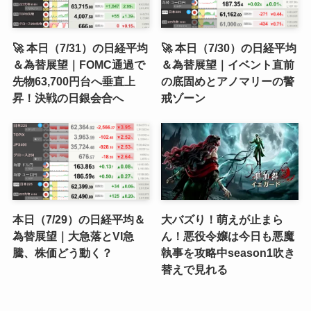
🚀 本日（7/31）の日経平均
🚀 本日（7/30）の日経平均
＆為替展望｜FOMC通過で
＆為替展望｜イベント直前
先物63,700円台へ垂直上
の底固めとアノマリーの警
昇！決戦の日銀会合へ
戒ゾーン
本日（7/29）の日経平均＆
大バズり！萌えが止まら
為替展望｜大急落とVI急
ん！悪役令嬢は今日も悪魔
騰、株価どう動く？
執事を攻略中season1吹き
替えで見れる