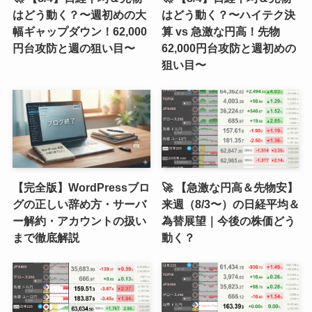
はどう動く？〜週初めの大
はどう動く？〜ハイテク決
幅ギャップダウン！62,000
算 vs 急激な円高！先物
円台攻防と週の狙い目〜
62,000円台攻防と週初めの
狙い目〜
【完全版】WordPressブロ
🚀 【急激な円高＆先物安】
グの正しい辞め方・サーバ
来週（8/3〜）の日経平均＆
ー解約・アカウントの扱い
為替展望｜今後の株価どう
まで徹底解説
動く？