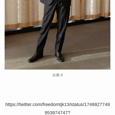
出典:X
https://twitter.com/freedomtjk13/status/1749927749
953974747?