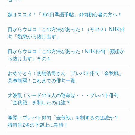
超オススメ！「365日季語手帖」俳句初心者の方へ！
目からウロコ！この方法があった！（その２）NHK俳
句「類想から抜け出す」
目からウロコ！この方法があった！NHK俳句「類想か
ら抜け出す」その１
おめでとう！的場浩司さん プレバト俳句「金秋戦」
見事制覇！これまでの俳句一覧
大波乱！シードの５人の運命は・・・プレバト俳句
「金秋戦」を制したのは誰？
激闘！プレバト俳句「金秋戦」を制するのは誰か？
特待生2名の下剋上に期待！