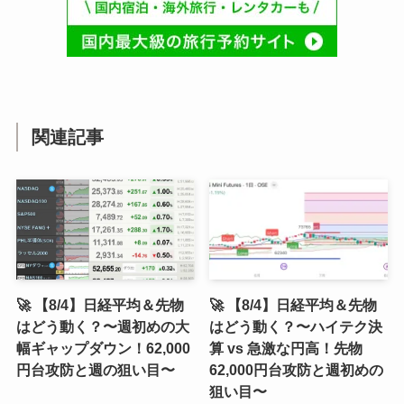
関連記事
🚀 【8/4】日経平均＆先物
🚀 【8/4】日経平均＆先物
はどう動く？〜週初めの大
はどう動く？〜ハイテク決
幅ギャップダウン！62,000
算 vs 急激な円高！先物
円台攻防と週の狙い目〜
62,000円台攻防と週初めの
狙い目〜