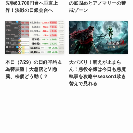
先物63,700円台へ垂直上
の底固めとアノマリーの警
昇！決戦の日銀会合へ
戒ゾーン
本日（7/29）の日経平均＆
大バズり！萌えが止まら
為替展望｜大急落とVI急
ん！悪役令嬢は今日も悪魔
騰、株価どう動く？
執事を攻略中season1吹き
替えで見れる