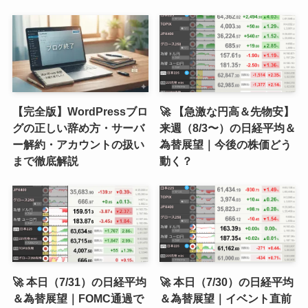
【完全版】WordPressブロ
🚀 【急激な円高＆先物安】
グの正しい辞め方・サーバ
来週（8/3〜）の日経平均＆
ー解約・アカウントの扱い
為替展望｜今後の株価どう
まで徹底解説
動く？
🚀 本日（7/31）の日経平均
🚀 本日（7/30）の日経平均
＆為替展望｜FOMC通過で
＆為替展望｜イベント直前