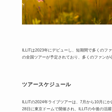
ILLITは2023年にデビューし、短期間で多くのフ
の全国ツアーが予定されており、多くのファンが
ツアースケジュール
ILLITの2024年ライブツアーは、7月から10
28日に東京ドームで開催され、ILLITの今後の活