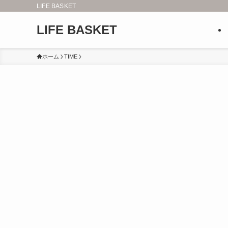
LIFE BASKET
LIFE BASKET
ホーム
TIME