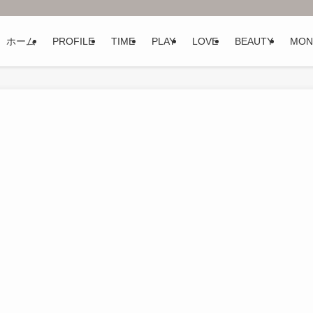
ホーム
PROFILE
TIME
PLAY
LOVE
BEAUTY
MON