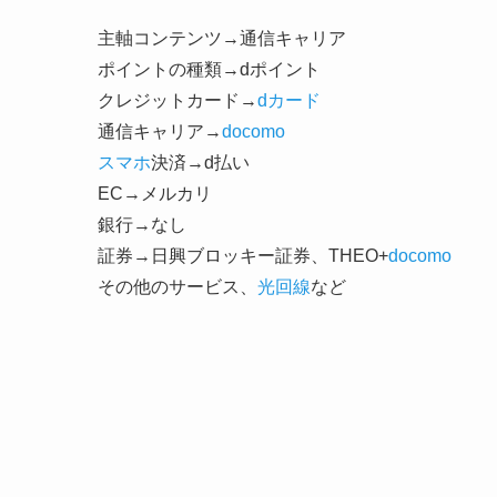
主軸コンテンツ→通信キャリア
ポイントの種類→dポイント
クレジットカード→
dカード
通信キャリア→
docomo
スマホ
決済→d払い
EC→メルカリ
銀行→なし
証券→日興ブロッキー証券、THEO+
docomo
その他のサービス、
光回線
など