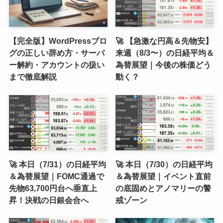
【完全版】WordPressブロ
🚀 【急激な円高＆先物安】
グの正しい辞め方・サーバ
来週（8/3〜）の日経平均＆
ー解約・アカウントの扱い
為替展望｜今後の株価どう
まで徹底解説
動く？
🚀 本日（7/31）の日経平均
🚀 本日（7/30）の日経平均
＆為替展望｜FOMC通過で
＆為替展望｜イベント直前
先物63,700円台へ垂直上
の底固めとアノマリーの警
昇！決戦の日銀会合へ
戒ゾーン