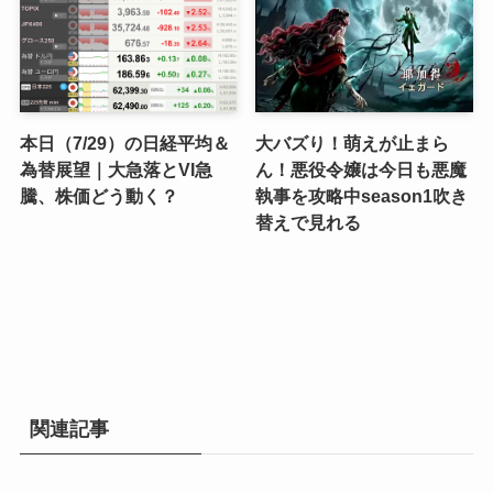
本日（7/29）の日経平均＆
大バズり！萌えが止まら
為替展望｜大急落とVI急
ん！悪役令嬢は今日も悪魔
騰、株価どう動く？
執事を攻略中season1吹き
替えで見れる
関連記事