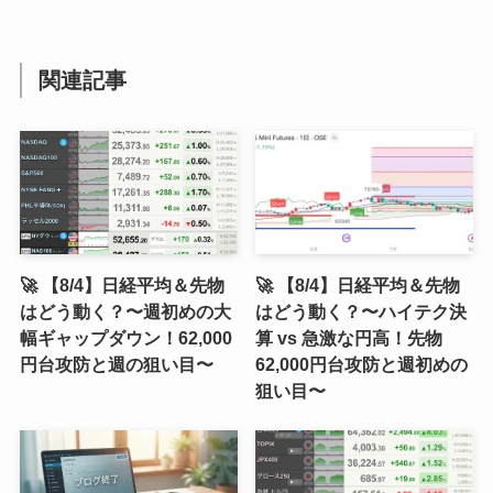
関連記事
🚀 【8/4】日経平均＆先物
🚀 【8/4】日経平均＆先物
はどう動く？〜週初めの大
はどう動く？〜ハイテク決
幅ギャップダウン！62,000
算 vs 急激な円高！先物
円台攻防と週の狙い目〜
62,000円台攻防と週初めの
狙い目〜