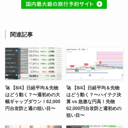
関連記事
🚀 【8/4】日経平均＆先物
🚀 【8/4】日経平均＆先物
はどう動く？〜週初めの大
はどう動く？〜ハイテク決
幅ギャップダウン！62,000
算 vs 急激な円高！先物
円台攻防と週の狙い目〜
62,000円台攻防と週初めの
狙い目〜