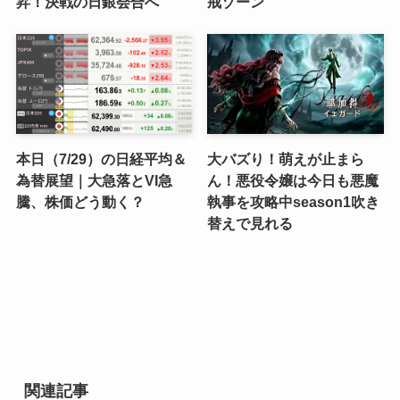
昇！決戦の日銀会合へ
戒ゾーン
本日（7/29）の日経平均＆
大バズり！萌えが止まら
為替展望｜大急落とVI急
ん！悪役令嬢は今日も悪魔
騰、株価どう動く？
執事を攻略中season1吹き
替えで見れる
関連記事