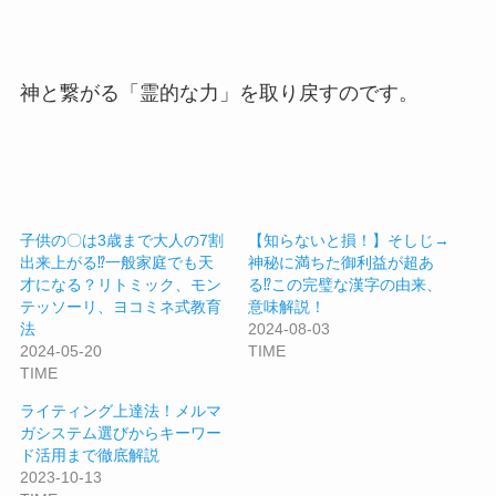
神と繋がる「霊的な力」を取り戻すのです。
子供の〇は3歳まで大人の7割
【知らないと損！】そしじ→
出来上がる⁉️一般家庭でも天
神秘に満ちた御利益が超あ
才になる？リトミック、モン
る⁉︎この完璧な漢字の由来、
テッソーリ、ヨコミネ式教育
意味解説！
法
2024-08-03
2024-05-20
TIME
TIME
ライティング上達法！メルマ
ガシステム選びからキーワー
ド活用まで徹底解説
2023-10-13