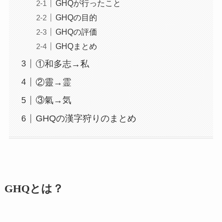
GHQが行ったこと
GHQの目的
GHQの評価
GHQまとめ
①和多志→私
②靈→霊
③氣→気
GHQの漢字狩りのまとめ
GHQとは？