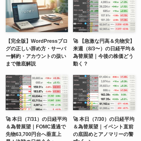
【完全版】WordPressブロ
🚀 【急激な円高＆先物安】
グの正しい辞め方・サーバ
来週（8/3〜）の日経平均＆
ー解約・アカウントの扱い
為替展望｜今後の株価どう
まで徹底解説
動く？
🚀 本日（7/31）の日経平均
🚀 本日（7/30）の日経平均
＆為替展望｜FOMC通過で
＆為替展望｜イベント直前
先物63,700円台へ垂直上
の底固めとアノマリーの警