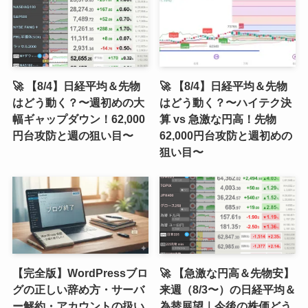
🚀 【8/4】日経平均＆先物
🚀 【8/4】日経平均＆先物
はどう動く？〜週初めの大
はどう動く？〜ハイテク決
幅ギャップダウン！62,000
算 vs 急激な円高！先物
円台攻防と週の狙い目〜
62,000円台攻防と週初めの
狙い目〜
【完全版】WordPressブロ
🚀 【急激な円高＆先物安】
グの正しい辞め方・サーバ
来週（8/3〜）の日経平均＆
ー解約・アカウントの扱い
為替展望｜今後の株価どう