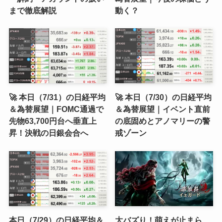
まで徹底解説
動く？
🚀 本日（7/31）の日経平均
🚀 本日（7/30）の日経平均
＆為替展望｜FOMC通過で
＆為替展望｜イベント直前
先物63,700円台へ垂直上
の底固めとアノマリーの警
昇！決戦の日銀会合へ
戒ゾーン
本日（7/29）の日経平均＆
大バズり！萌えが止まら