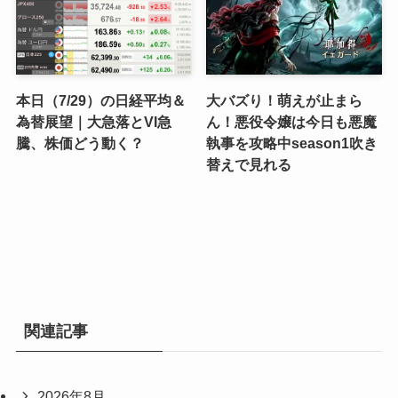
本日（7/29）の日経平均＆
大バズり！萌えが止まら
為替展望｜大急落とVI急
ん！悪役令嬢は今日も悪魔
騰、株価どう動く？
執事を攻略中season1吹き
替えで見れる
関連記事
2026年8月