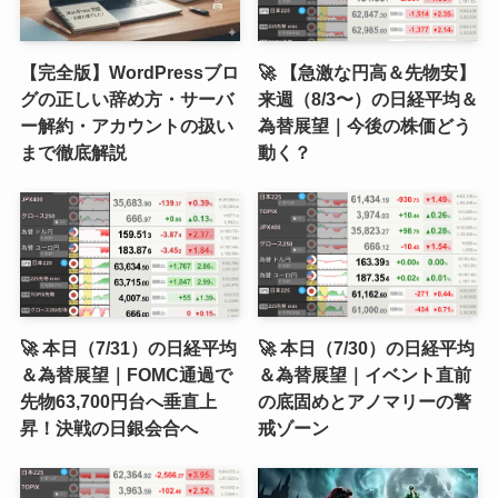
【完全版】WordPressブロ
🚀 【急激な円高＆先物安】
グの正しい辞め方・サーバ
来週（8/3〜）の日経平均＆
ー解約・アカウントの扱い
為替展望｜今後の株価どう
まで徹底解説
動く？
🚀 本日（7/31）の日経平均
🚀 本日（7/30）の日経平均
＆為替展望｜FOMC通過で
＆為替展望｜イベント直前
先物63,700円台へ垂直上
の底固めとアノマリーの警
昇！決戦の日銀会合へ
戒ゾーン