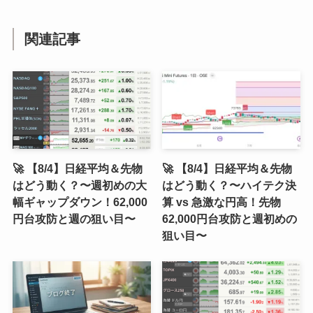
関連記事
🚀 【8/4】日経平均＆先物
🚀 【8/4】日経平均＆先物
はどう動く？〜週初めの大
はどう動く？〜ハイテク決
幅ギャップダウン！62,000
算 vs 急激な円高！先物
円台攻防と週の狙い目〜
62,000円台攻防と週初めの
狙い目〜