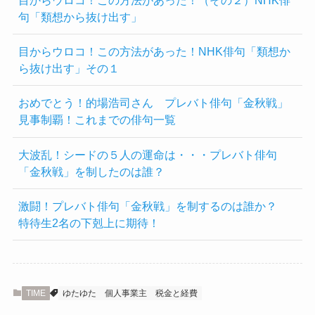
目からウロコ！この方法があった！（その２）NHK俳
句「類想から抜け出す」
目からウロコ！この方法があった！NHK俳句「類想か
ら抜け出す」その１
おめでとう！的場浩司さん プレバト俳句「金秋戦」
見事制覇！これまでの俳句一覧
大波乱！シードの５人の運命は・・・プレバト俳句
「金秋戦」を制したのは誰？
激闘！プレバト俳句「金秋戦」を制するのは誰か？
特待生2名の下剋上に期待！
TIME
ゆたゆた
個人事業主
税金と経費