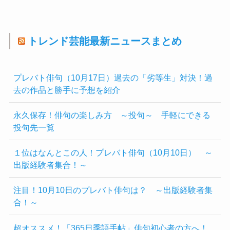
トレンド芸能最新ニュースまとめ
プレバト俳句（10月17日）過去の「劣等生」対決！過
去の作品と勝手に予想を紹介
永久保存！俳句の楽しみ方 ～投句～ 手軽にできる
投句先一覧
１位はなんとこの人！プレバト俳句（10月10日） ～
出版経験者集合！～
注目！10月10日のプレバト俳句は？ ～出版経験者集
合！～
超オススメ！「365日季語手帖」俳句初心者の方へ！