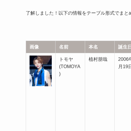
了解しました！以下の情報をテーブル形式でまと
画像
名前
本名
誕生
トモヤ
植村朋哉
2006
(TOMOYA
月19
)