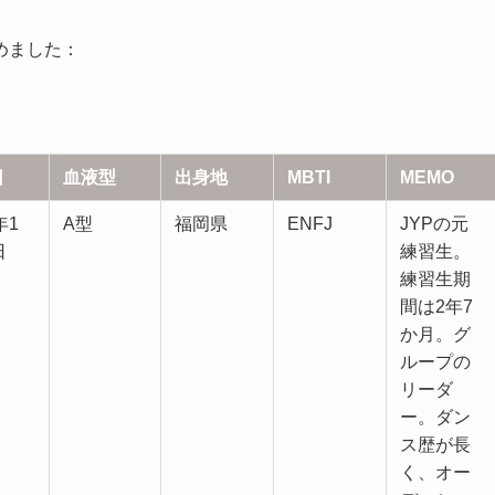
めました：
日
血液型
出身地
MBTI
MEMO
年1
A型
福岡県
ENFJ
JYPの元
日
練習生。
練習生期
間は2年7
か月。グ
ループの
リーダ
ー。ダン
ス歴が長
く、オー