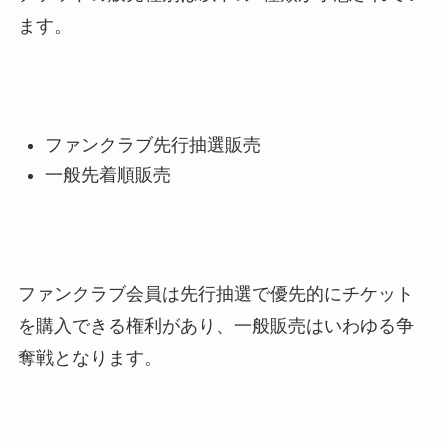
ます。
ファンクラブ先行抽選販売
一般先着順販売
ファンクラブ会員は先行抽選で優先的にチケット
を購入できる権利があり、一般販売はいわゆる争
奪戦となります。