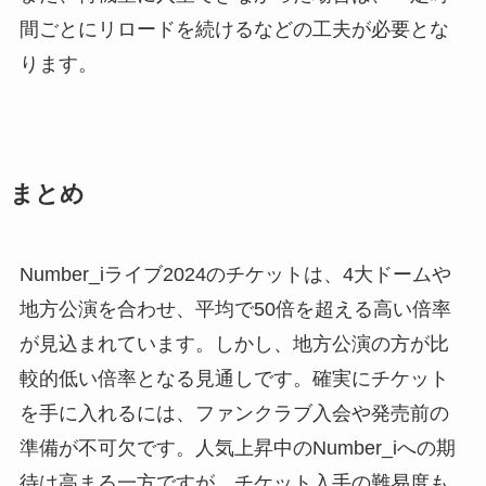
間ごとにリロードを続けるなどの工夫が必要とな
ります。
まとめ
Number_iライブ2024のチケットは、4大ドームや
地方公演を合わせ、平均で50倍を超える高い倍率
が見込まれています。しかし、地方公演の方が比
較的低い倍率となる見通しです。確実にチケット
を手に入れるには、ファンクラブ入会や発売前の
準備が不可欠です。人気上昇中のNumber_iへの期
待は高まる一方ですが、チケット入手の難易度も