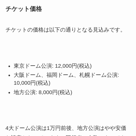
チケット価格
チケットの価格は以下の通りとなる見込みです。
東京ドーム公演: 12,000円(税込)
大阪ドーム、福岡ドーム、札幌ドーム公演:
10,000円(税込)
地方公演: 8,000円(税込)
4大ドーム公演は1万円前後、地方公演はやや安価