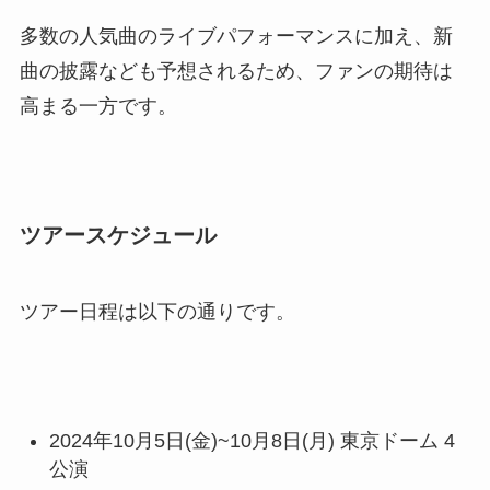
多数の人気曲のライブパフォーマンスに加え、新
曲の披露なども予想されるため、ファンの期待は
高まる一方です。
ツアースケジュール
ツアー日程は以下の通りです。
2024年10月5日(金)~10月8日(月) 東京ドーム 4
公演