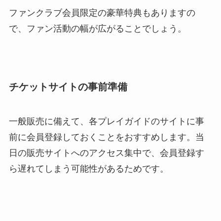
ファンクラブ会員限定の豪華特典もありますの
で、ファン活動の幅が広がることでしょう。
チケットサイトの事前準備
一般販売に備えて、各プレイガイドのサイトに事
前に会員登録しておくことをおすすめします。当
日の販売サイトへのアクセス集中で、会員登録す
ら遅れてしまう可能性があるためです。