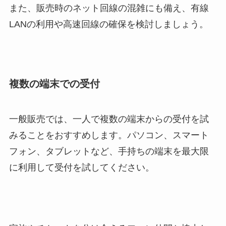
また、販売時のネット回線の混雑にも備え、有線
LANの利用や高速回線の確保を検討しましょう。
複数の端末での受付
一般販売では、一人で複数の端末からの受付を試
みることをおすすめします。パソコン、スマート
フォン、タブレットなど、手持ちの端末を最大限
に利用して受付を試してください。