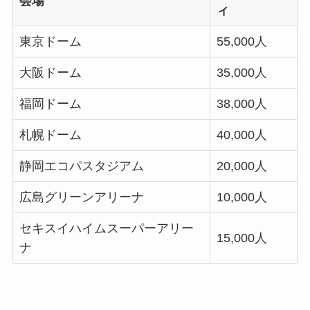
会場
ィ
東京ドーム
55,000人
大阪ドーム
35,000人
福岡ドーム
38,000人
札幌ドーム
40,000人
静岡エコパスタジアム
20,000人
広島グリーンアリーナ
10,000人
セキスイハイムスーパーアリー
15,000人
ナ