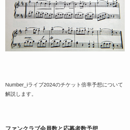
Number_iライブ2024のチケット倍率予想について
解説します。
ファンクラブ会員数と応募者数予想