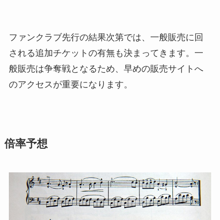
ファンクラブ先行の結果次第では、一般販売に回
される追加チケットの有無も決まってきます。一
般販売は争奪戦となるため、早めの販売サイトへ
のアクセスが重要になります。
倍率予想