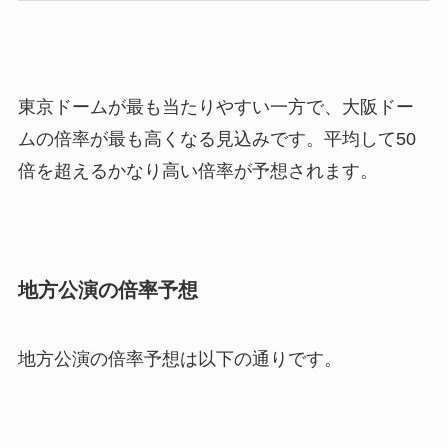
東京ドームが最も当たりやすい一方で、大阪ドー
ムの倍率が最も高くなる見込みです。平均して50
倍を超えるかなり高い倍率が予想されます。
地方公演の倍率予想
地方公演の倍率予想は以下の通りです。