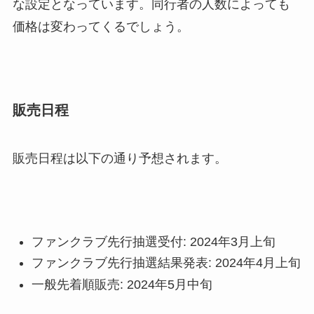
な設定となっています。同行者の人数によっても
価格は変わってくるでしょう。
販売日程
販売日程は以下の通り予想されます。
ファンクラブ先行抽選受付: 2024年3月上旬
ファンクラブ先行抽選結果発表: 2024年4月上旬
一般先着順販売: 2024年5月中旬