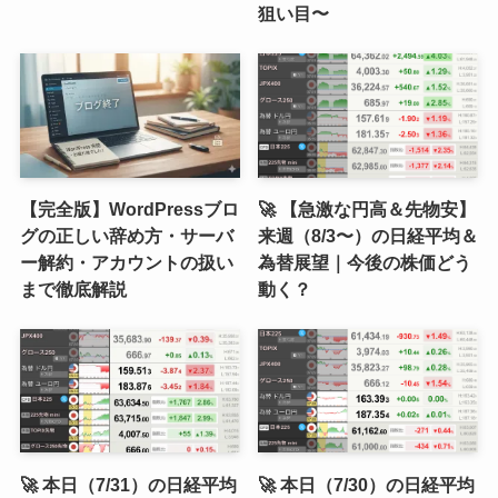
狙い目〜
【完全版】WordPressブロ
🚀 【急激な円高＆先物安】
グの正しい辞め方・サーバ
来週（8/3〜）の日経平均＆
ー解約・アカウントの扱い
為替展望｜今後の株価どう
まで徹底解説
動く？
🚀 本日（7/31）の日経平均
🚀 本日（7/30）の日経平均