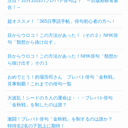
注目！10月10日のプレバト俳句は？ ～出版経験者集
合！～
超オススメ！「365日季語手帖」俳句初心者の方へ！
目からウロコ！この方法があった！（その２）NHK俳
句「類想から抜け出す」
目からウロコ！この方法があった！NHK俳句「類想か
ら抜け出す」その１
おめでとう！的場浩司さん プレバト俳句「金秋戦」
見事制覇！これまでの俳句一覧
大波乱！シードの５人の運命は・・・プレバト俳句
「金秋戦」を制したのは誰？
激闘！プレバト俳句「金秋戦」を制するのは誰か？
特待生2名の下剋上に期待！