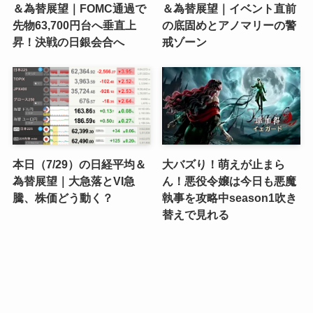
＆為替展望｜FOMC通過で
＆為替展望｜イベント直前
先物63,700円台へ垂直上
の底固めとアノマリーの警
昇！決戦の日銀会合へ
戒ゾーン
本日（7/29）の日経平均＆
大バズり！萌えが止まら
為替展望｜大急落とVI急
ん！悪役令嬢は今日も悪魔
騰、株価どう動く？
執事を攻略中season1吹き
替えで見れる