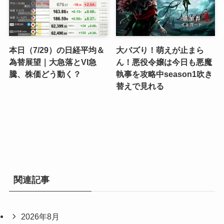
本日（7/29）の日経平均＆
大バズり！萌えが止まら
為替展望｜大急落とVI急
ん！悪役令嬢は今日も悪魔
騰、株価どう動く？
執事を攻略中season1吹き
替えで見れる
関連記事
2026年8月