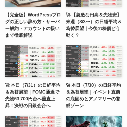
【完全版】WordPressブロ
🚀 【急激な円高＆先物安】
グの正しい辞め方・サーバ
来週（8/3〜）の日経平均＆
ー解約・アカウントの扱い
為替展望｜今後の株価どう
まで徹底解説
動く？
🚀 本日（7/31）の日経平均
🚀 本日（7/30）の日経平均
＆為替展望｜FOMC通過で
＆為替展望｜イベント直前
先物63,700円台へ垂直上
の底固めとアノマリーの警
昇！決戦の日銀会合へ
戒ゾーン