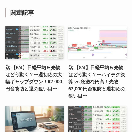
関連記事
🚀 【8/4】日経平均＆先物
🚀 【8/4】日経平均＆先物
はどう動く？〜週初めの大
はどう動く？〜ハイテク決
幅ギャップダウン！62,000
算 vs 急激な円高！先物
円台攻防と週の狙い目〜
62,000円台攻防と週初めの
狙い目〜